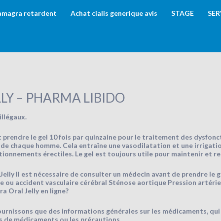
amagra retardent
Achat cialis generique avis
STAGE
SER
LY – PHARMA LIBIDO
llégaux.
 prendre le gel 10 fois par quinzaine pour le traitement des dysfon
 de chaque homme. Cela entraîne une vasodilatation et une irrigatio
ctionnements érectiles. Le gel est toujours utile pour maintenir et r
lly Il est nécessaire de consulter un médecin avant de prendre le gel
e ou accident vasculaire cérébral Sténose aortique Pression artérie
Oral Jelly en ligne?
ournissons que des informations générales sur les médicaments, qui
es de médicaments ou les précautions.