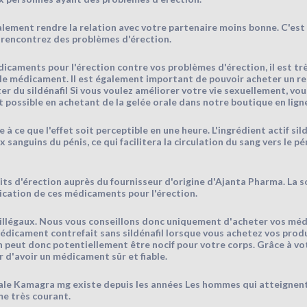
lement rendre la relation avec votre partenaire moins bonne. C'est 
 rencontrez des problèmes d'érection.
dicaments pour l'érection contre vos problèmes d'érection, il est t
z le médicament. Il est également important de pouvoir acheter un 
r du sildénafil Si vous voulez améliorer votre vie sexuellement, vou
t possible en achetant de la gelée orale dans notre boutique en ligne
à ce que l'effet soit perceptible en une heure. L'ingrédient actif sil
sanguins du pénis, ce qui facilitera la circulation du sang vers le pé
 d'érection auprès du fournisseur d'origine d'Ajanta Pharma. La soc
rication de ces médicaments pour l'érection.
 illégaux. Nous vous conseillons donc uniquement d'acheter vos mé
dicament contrefait sans sildénafil lorsque vous achetez vos produi
 peut donc potentiellement être nocif pour votre corps. Grâce à vo
 d'avoir un médicament sûr et fiable.
ale Kamagra mg existe depuis les années Les hommes qui atteignent
me très courant.