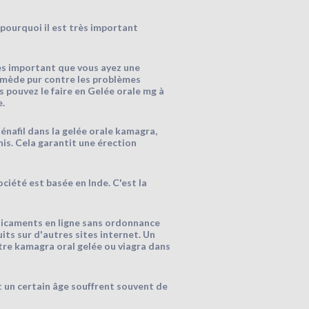
pourquoi il est très important
rès important que vous ayez une
remède pur contre les problèmes
s pouvez le faire en Gelée orale mg à
.
dénafil dans la gelée orale kamagra,
nis. Cela garantit une érection
iété est basée en Inde. C'est la
dicaments en ligne sans ordonnance
ts sur d'autres sites internet. Un
tre kamagra oral gelée ou viagra dans
 un certain âge souffrent souvent de