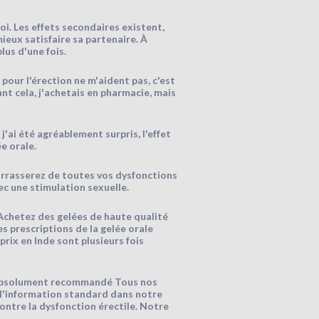
moi. Les effets secondaires existent,
mieux satisfaire sa partenaire. À
lus d'une fois.
our l'érection ne m'aident pas, c'est
ant cela, j'achetais en pharmacie, mais
j'ai été agréablement surpris, l'effet
e orale.
arrasserez de toutes vos dysfonctions
ec une stimulation sexuelle.
Achetez des gelées de haute qualité
s prescriptions de la gelée orale
prix en Inde sont plusieurs fois
lly absolument recommandé Tous nos
 d'information standard dans notre
ontre la dysfonction érectile. Notre