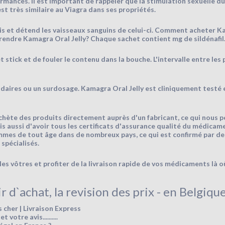
ances. Il est important de rappeler que la stimulation sexuelle du p
st très similaire au Viagra dans ses propriétés.
énis et détend les vaisseaux sanguins de celui-ci. Comment acheter K
dre Kamagra Oral Jelly? Chaque sachet contient mg de sildénafil
et stick et de fouler le contenu dans la bouche. L'intervalle entre le
aires ou un surdosage. Kamagra Oral Jelly est cliniquement testé et
chète des produits directement auprès d'un fabricant, ce qui nous
is aussi d'avoir tous les certificats d'assurance qualité du médicam
mes de tout âge dans de nombreux pays, ce qui est confirmé par de
spécialisés.
es vôtres et profiter de la livraison rapide de vos médicaments là o
 d`achat, la revision des prix - en Belgiqu
 cher | Livraison Express
otre avis..........