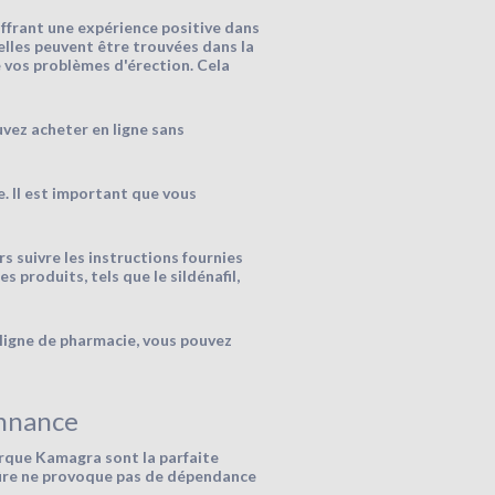
ffrant une expérience positive dans
lles peuvent être trouvées dans la
 vos problèmes d'érection. Cela
vez acheter en ligne sans
e. Il est important que vous
 suivre les instructions fournies
 produits, tels que le sildénafil,
ligne de pharmacie, vous pouvez
onnance
arque Kamagra sont la parfaite
sûre ne provoque pas de dépendance