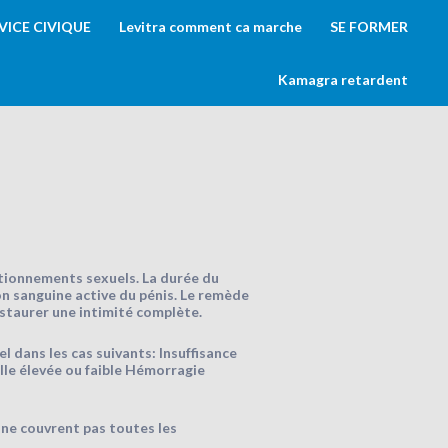
VICE CIVIQUE
Levitra comment ca marche
SE FORMER
Kamagra retardent
ctionnements sexuels. La durée du
n sanguine active du pénis. Le remède
estaurer une intimité complète.
 dans les cas suivants: Insuffisance
lle élevée ou faible Hémorragie
 ne couvrent pas toutes les