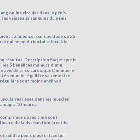
ang online circuler dans le pénis.
, les vaisseaux sanguins du pénis
aient commencer par une dose de 25
ce qui ne peut rien faire face à la
on résultat. Description Sacjet que le
ci les 5 bénéfices majeurs d'une
 le avis de crise cardiaque Diminue le
ité sexuelle régulière va remettre
régulière sont moins enclins à
usculaires lisses dans les muscles
 kamagra 10 heures.
es comprimés dosés à mg sont
icace de la dysfonction érectile.
t rend le pénis plus fort, ce qui