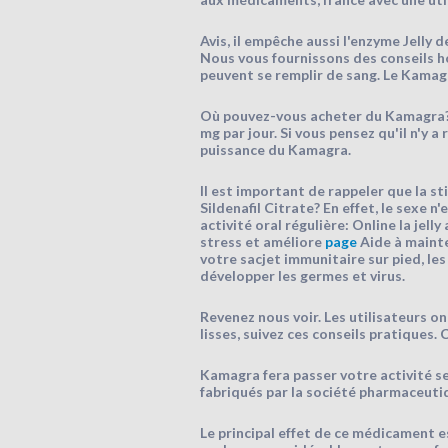
Avis, il empêche aussi l'enzyme Jelly d
Nous vous fournissons des conseils ho
peuvent se remplir de sang. Le Kamag
Où pouvez-vous acheter du Kamagra? 
mg par jour. Si vous pensez qu'il n'y a
puissance du Kamagra.
Il est important de rappeler que la st
Sildenafil Citrate? En effet, le sexe n
activité oral régulière: Online la jel
stress et améliore
page
Aide à mainte
votre sacjet immunitaire sur pied, le
développer les germes et virus.
Revenez nous voir. Les utilisateurs o
lisses, suivez ces conseils pratiques
Kamagra fera passer votre activité se
fabriqués par la société pharmaceutiq
Le principal effet de ce médicament es