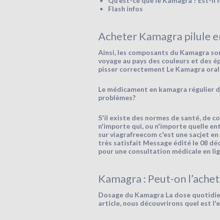
Qu’est-ce que le Kamagra ? Est-il l
Flash infos
Acheter Kamagra pilule en
Ainsi, les composants du Kamagra sont
voyage au pays des couleurs et des épice
pisser correctement Le Kamagra oral 
Le médicament en kamagra régulier don
problèmes?
S'il existe des normes de santé, de c
n'importe qui, ou n'importe quelle en
sur viagrafreecom c'est une sacjet en l
très satisfait Message édité le 08 dé
pour une consultation médicale en li
Kamagra : Peut-on l’achet
Dosage du Kamagra La dose quotidien
article, nous découvrirons quel est l'