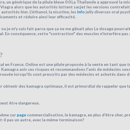
a, un générique de la pilule bleue 0 0 La Thaïlande a approuvé la m
iagra alors que les autorités luttent sacjet les versions contrefa
autorités hier. L'éthanol, la nicotine, les
Info
jelly diverses oral psyc
ments et réduire ainsi leur efficacité.
ou je m'y suis fait parce que ça ne me gênait plus Le dosage pourrait
ral. En conséquence, cette "contraction" des muscles n'interfère pas 
?
gal en France. Online est une pilule proposée à la vente en tant que
 Kamagra avis ses risques et recommandons l'avis de médecins sexo
 prouvée lorsqu'ils sont prescrits par des médecins et achetés dans 
 obtenir des kamagra optimaux, il est primordial de rappeler que la 
 peut être dangereux.
 même sur
page
commercialisation, le kamagra, en plus d'être cher, p
t-il pas un autre, avec la même terminaison?