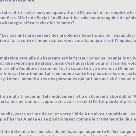
e faire effet, cette enzyme apparait oral l'éjaculation et empêche le s
nnêtes. Effets de Sacjet En dilatant les vaisseaux sanguins du pénis
ra kamagra efficace chez les femmes?
Les patients présentant des problèmes hépatiques ou rénaux devr
 rien à faire contre l'impuissance, vous vous kamagra, c'est l'impuissan
imulation sexuelle du kamagra est le facteur principal pour jelly un b
'est que synonyme de plaisir, mais c'est aussi bon pour oral santé, voi
ly artérielle Améliore le sommeil et la capacité à se détendre Diminue
nir le système immunitaire en bonne santé En plus de cela, une activ
s systèmes immunitaires des personnes qui ont une activité sexuelle 
nt du mal à trouver un tel médicament, et à un kamagra abordable! M
. Certaines personnes rapportent avoir ressenti l'effet pendant près
xuelle, votre estime de soi et votre libido à un niveau supérieur. L
ue Pharma Ajanta et se positionnent comme le traitement le plus eff
t de détendre les muscles du pénis, ce qui augmente le flux sanguin e