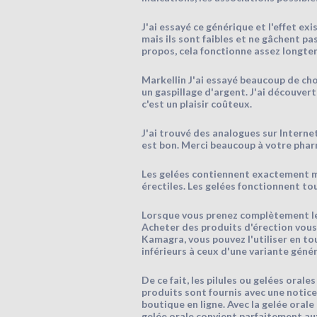
J'ai essayé ce générique et l'effet ex
mais ils sont faibles et ne gâchent pa
propos, cela fonctionne assez longtemp
Markellin J'ai essayé beaucoup de cho
un gaspillage d'argent. J'ai découvert
c'est un plaisir coûteux.
J'ai trouvé des analogues sur Internet
est bon. Merci beaucoup à votre pharmac
Les gelées contiennent exactement mg
érectiles. Les gelées fonctionnent tou
Lorsque vous prenez complètement le 
Acheter des produits d'érection vous p
Kamagra, vous pouvez l'utiliser en tout
inférieurs à ceux d'une variante géné
De ce fait, les pilules ou gelées ora
produits sont fournis avec une notic
boutique en ligne. Avec la gelée oral
gelée orale convient parfaitement au