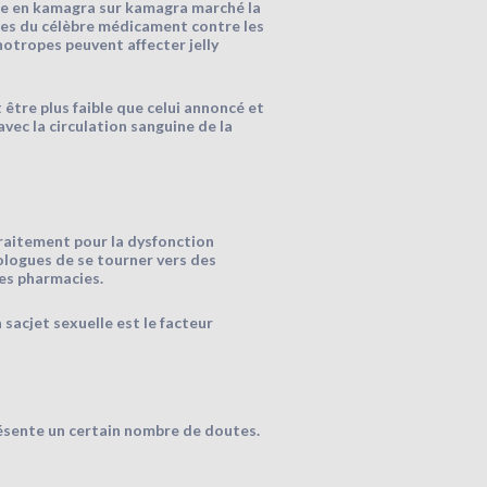
ise en kamagra sur kamagra marché la
ites du célèbre médicament contre les
hotropes peuvent affecter jelly
 être plus faible que celui annoncé et
avec la circulation sanguine de la
 traitement pour la dysfonction
logues de se tourner vers des
des pharmacies.
sacjet sexuelle est le facteur
résente un certain nombre de doutes.