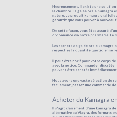
Heureusement, il existe une solution
la chambre. La gelée orale Kamagra e
nature. Le produit kamagra oral jelly
garantit que vous pouvez à nouveau 
De cette façon, vous êtes assuré d'un
ordonnance via notre pharmacie. Le m
Les sachets de gelée orale kamagra con
respectiez la quantité quotidienne r
Il peut être nocif pour votre corps 
avec la notice. Commander discrètement
peuvent être achetés immédiatement 
Nous avons une vaste sélection de re
facilement, passez une commande de 
Acheter du Kamagra en
Il s'agit clairement d'une kamagra d
alternative au Viagra, des formats p
aux médicaments, france avec une util