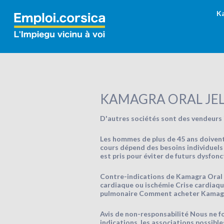
K
KAMAGRA ORAL JEL
D'autres sociétés sont des vendeurs i
Les hommes de plus de 45 ans doivent
cours dépend des besoins individuels
est pris pour éviter de futurs dysfon
Contre-indications de Kamagra Oral Je
cardiaque ou ischémie Crise cardiaqu
pulmonaire Comment acheter Kamagra 
Avis de non-responsabilité Nous ne f
indications, les associations possibl