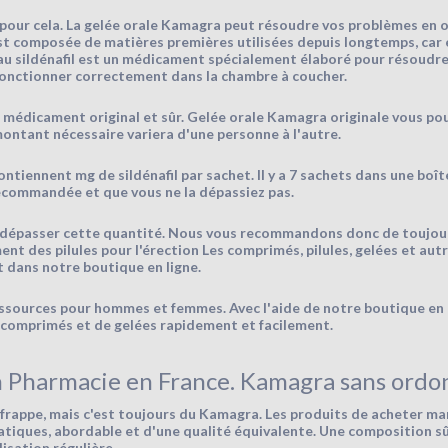
 pour cela. La gelée orale Kamagra peut résoudre vos problèmes en o
st composée de matières premières utilisées depuis longtemps, car e
 au sildénafil est un médicament spécialement élaboré pour résoudre
fonctionner correctement dans la chambre à coucher.
 médicament original et sûr. Gelée orale Kamagra originale vous pou
ontant nécessaire variera d'une personne à l'autre.
tiennent mg de sildénafil par sachet. Il y a 7 sachets dans une boît
ecommandée et que vous ne la dépassiez pas.
de dépasser cette quantité. Nous vous recommandons donc de toujours
 des pilules pour l'érection Les comprimés, pilules, gelées et autres
dans notre boutique en ligne.
ssources pour hommes et femmes. Avec l'aide de notre boutique en 
comprimés et de gelées rapidement et facilement.
 Pharmacie en France. Kamagra sans ord
e frappe, mais c'est toujours du Kamagra. Les produits de acheter m
ratiques, abordable et d'une qualité équivalente. Une composition 
isation régulière.