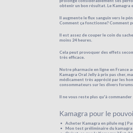
prolonge considérablement ses perform
obtenir un bon résultat. Le Kamagra e
Il augmente le flux sanguin vers le p
Comment ça fonctionne? Comment pren
Il est assez de couper le coin du sach
moins 24 heures.
Cela peut provoquer des effets second
très efficace.
Notre pharmacie en ligne en France a
Kamagra Oral Jelly à prix pas cher, ma
médicament très apprécié par les hom
consommateurs sur les divers forums 
Il ne vous reste plus qu'à commander l
Kamagra pour le pouvoir
Acheter Kamagra en pilule mg | Pas
Mon test préliminaire du kamagra et v