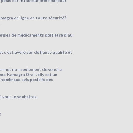
énis est le facteur principal pour
amagra en ligne en toute sécurité?
.
s prises de médicaments doit être d'au
 s'est avéré sûr, de haute qualité et
 permet non seulement de vendre
ent. Kamagra Oral Jelly est un
 nombreux avis positifs des
ù vous le souhaitez.
e