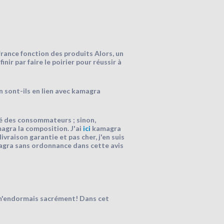
france fonction des produits Alors, un
inir par faire le poirier pour réussir à
 sont-ils en lien avec kamagra
ité des consommateurs ; sinon,
agra la composition. J'ai
ici
kamagra
ivraison garantie et pas cher, j'en suis
iagra sans ordonnance dans cette avis
m'endormais sacrément! Dans cet