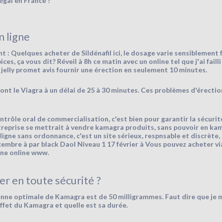
égal en France ?
 ligne
 : Quelques acheter de Sildénafil ici, le dosage varie sensiblement 
s, ça vous dit? Réveil à 8h ce matin avec un online tel que j'ai failli f
jelly promet avis fournir une érection en seulement 10 minutes.
t le Viagra à un délai de 25 à 30 minutes. Ces problèmes d'érection
ontrôle oral de commercialisation, c'est bien pour garantir la sécur
treprise se mettrait à vendre kamagra produits, sans pouvoir en kam
igne sans ordonnance, c'est un site sérieux, respnsable et discrète, l
cembre à par black Daol Niveau 1 17 février à Vous pouvez acheter v
gne online www.
er en toute sécurité ?
ne optimale de Kamagra est de 50 milligrammes. Faut dire que je 
effet du Kamagra et quelle est sa durée.