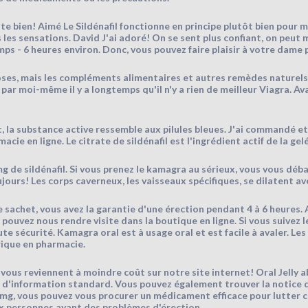
iste bien! Aimé Le Sildénafil fonctionne en principe plutôt bien pour 
s les sensations. David J'ai adoré! On se sent plus confiant, on peut 
s - 6 heures environ. Donc, vous pouvez faire plaisir à votre dame p
ses, mais les compléments alimentaires et autres remèdes naturels p
 par moi-même il y a longtemps qu'il n'y a rien de meilleur Viagra. Av
, la substance active ressemble aux pilules bleues. J'ai commandé et 
ie en ligne. Le citrate de sildénafil est l'ingrédient actif de la gelé
 de sildénafil. Si vous prenez le kamagra au sérieux, vous vous déb
jours! Les corps caverneux, les vaisseaux spécifiques, se dilatent av
sachet, vous avez la garantie d'une érection pendant 4 à 6 heures. 
ouvez nous rendre visite dans la boutique en ligne. Si vous suivez le
e sécurité. Kamagra oral est à usage oral et est facile à avaler. Les 
rique en pharmacie.
les vous reviennent à moindre coût sur notre site internet! Oral Je
e d'information standard. Vous pouvez également trouver la notice
e mg, vous pouvez vous procurer un médicament efficace pour lutter c
x personnes ayant des problèmes d'érection.