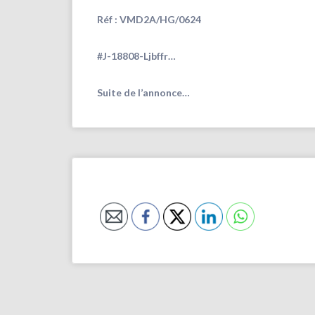
Réf : VMD2A/HG/0624
#J-18808-Ljbffr…
Suite de l’annonce…