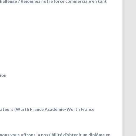
challenge ? Rejoignez notre force commerciale en tant
tion
ateurs (Würth France Académie-Würth France
nous vous offrons la possibilité d’obtenir un diplôme en