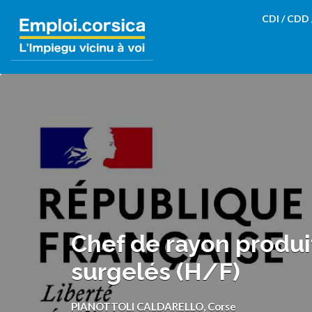
Rechercher:
CDI / CDD
Chef de rayon produit
surgelés (H/F)
PIANOTTOLI CALDARELLO, Corse