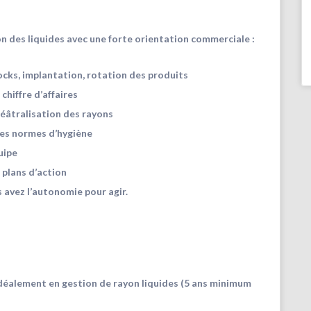
yon des liquides avec une forte orientation commerciale :
cks, implantation, rotation des produits
hiffre d’affaires
éâtralisation des rayons
t des normes d’hygiène
uipe
plans d’action
 avez l’autonomie pour agir.
idéalement en gestion de rayon liquides (5 ans minimum