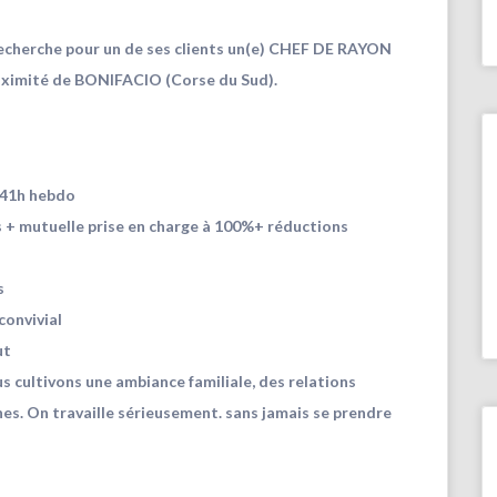
recherche pour un de ses clients un(e) CHEF DE RAYON
oximité de BONIFACIO (Corse du Sud).
– 41h hebdo
 + mutuelle prise en charge à 100%+ réductions
s
convivial
ut
us cultivons une ambiance familiale, des relations
nes. On travaille sérieusement. sans jamais se prendre