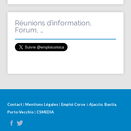
Réunions d’information,
Forum, …
Contact
|
Mentions Légales
|
Emploi Corse
à
Ajaccio
,
Bastia
,
Porto-Vecchio
|
CSMEDIA